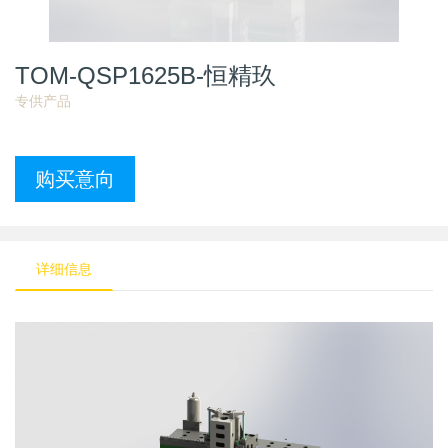
TOM-QSP1625B-恒精玖
专供产品
详细信息