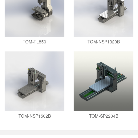
TOM-TL850
TOM-NSP1320B
TOM-NSP1502B
TOM-SP2204B