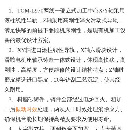
1、
TOM-L970两线一硬立式加工中心X/Y轴采用
滚柱线性导轨，Z轴采用高刚性淬火滑动式导轨，
满足快移的前提下兼顾机床刚性，是现有机加工设
备的最优设计方案。
2、XY轴进口滚柱线性导轨，X轴六滑块设计，
滑鞍电机座轴承铸造一体式设计，体现高快移，高
刚性，高精度，方便维修的设计结构特点；Z轴耐
磨皮精选进口黑皮，20年铲刮工艺沉淀，使其经
久耐用。
3、树脂砂铸件，铸件全部经过电炉回火、粗加
工后
振动时效
处理，两次人工时效处理消除应力、
确保机台能长期保持高精度要求及使用寿命。
4、人字型立柱、两侧钣金面加宽、刀库安装基