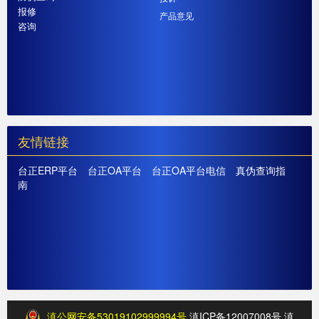
报修
产品意见
咨询
友情链接
台正ERP平台
台正OA平台
台正OA平台电信
真伪查询指
南
滇公网安备53019102999994号
滇ICP备12007008号
滇