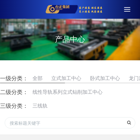
Togg
navi
产品中心
一级分类：
全部
立式加工中心
卧式加工中心
龙门
二级分类：
线性导轨系列立式钻削加工中心
三级分类：
三线轨