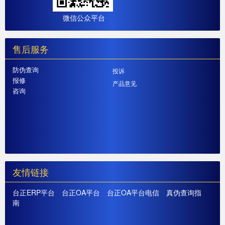
微信公众平台
售后服务
防伪查询
投诉
报修
产品意见
咨询
友情链接
台正ERP平台
台正OA平台
台正OA平台电信
真伪查询指
南