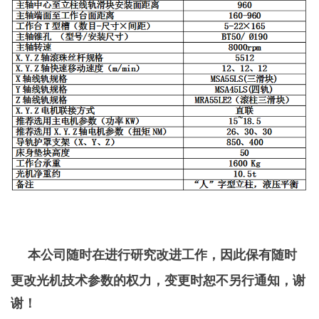
本公司随时在进行研究改进工作，因此保有随时
更改光机技术参数的权力，变更时恕不另行通知，谢
谢！