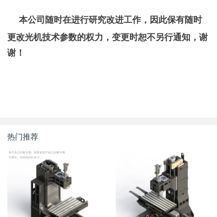
本公司随时在进行研究改进工作，因此保有随时
更改光机技术参数的权力，变更时恕不另行通知，谢
谢！
热门推荐