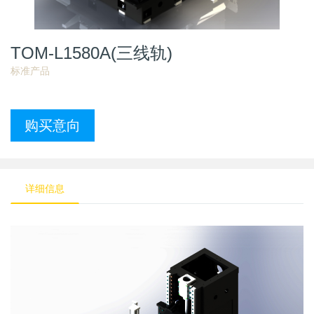
TOM-L1580A(三线轨)
标准产品
详细信息