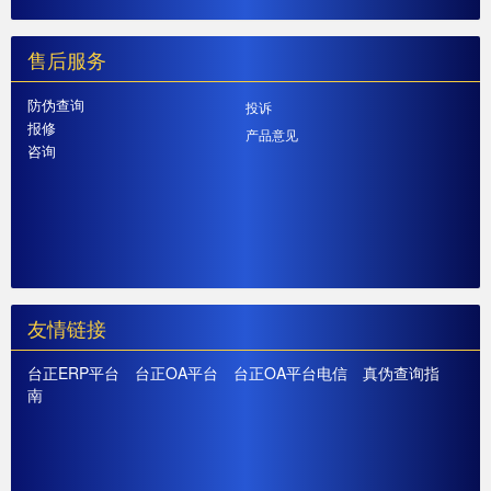
售后服务
防伪查询
投诉
报修
产品意见
咨询
友情链接
台正ERP平台
台正OA平台
台正OA平台电信
真伪查询指
南