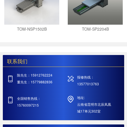
TOM-NSP1502B
TOM-SP2204B
联系我们
陈先生：15912762224
报修热线：
董先生：15779882836
13577013763
地址:
全国销售热线：
云南省昆明市北辰凤凰
15760097215
城17单元302室