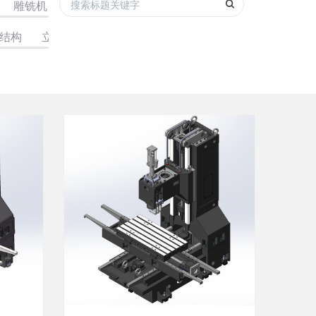
雕铣机
落地镗
置结构
立卧一体式