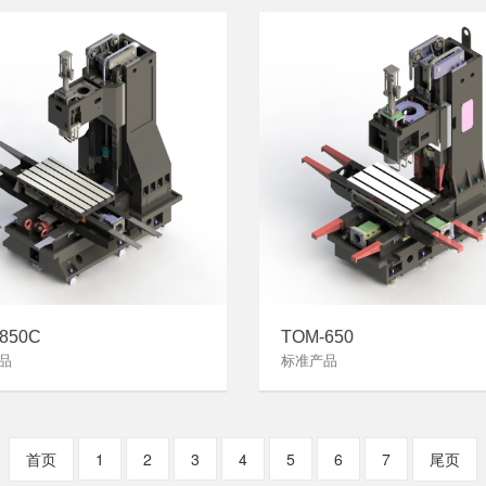
850C
TOM-650
品
标准产品
首页
1
2
3
4
5
6
7
尾页