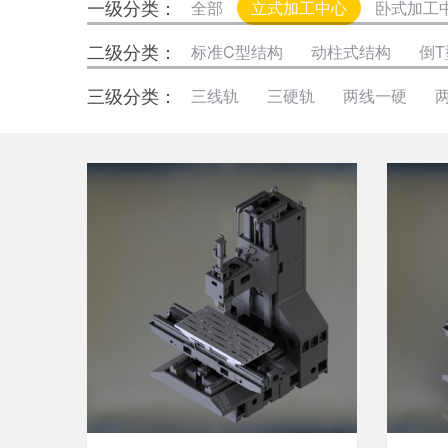
一级分类：
全部
立式加工中心
卧式加工
二级分类：
标准C型结构
动柱式结构
倒
三级分类：
三线轨
三硬轨
两线一硬