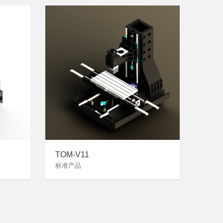
TOM-V11
标准产品