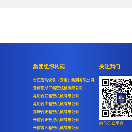
集团组织构架
关注我们
台正智能设备（云南）集团有限公司
云南正成工精密机械有限公司
昆明台联精密机械有限公司
昆明台工精密机械有限公司
重庆台正精密机械有限公司
云南台正数控机床有限公司
微信公众平台
云南森久精密机械有限公司