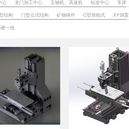
中心
龙门加工中心
五轴机、高速机
钻攻中心
车床
T型结构
门型立式结构
矿物铸件
C型滑枕式
XY倒
两硬一线