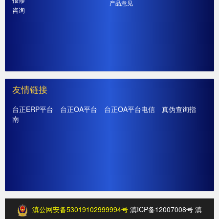
产品意见
咨询
友情链接
台正ERP平台
台正OA平台
台正OA平台电信
真伪查询指
南
滇公网安备53019102999994号
滇ICP备12007008号
滇