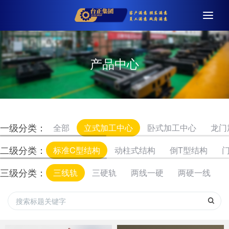
Togg
navi
产品中心
一级分类：
全部
立式加工中心
卧式加工中心
龙门
二级分类：
标准C型结构
动柱式结构
倒T型结构
三级分类：
三线轨
三硬轨
两线一硬
两硬一线