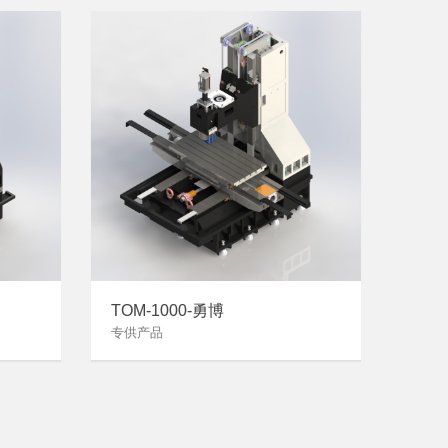
TOM-1000-勇博
专供产品