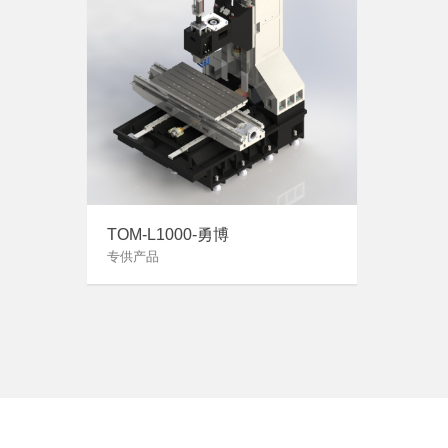
TOM-L1000-勇博
专供产品