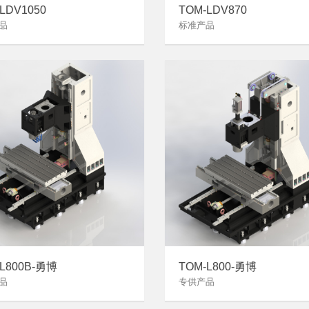
LDV1050
TOM-LDV870
品
标准产品
-L800B-勇博
TOM-L800-勇博
品
专供产品