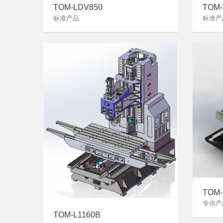
TOM-LDV850
TOM-
标准产品
标准产
TOM
专供产
TOM-L1160B