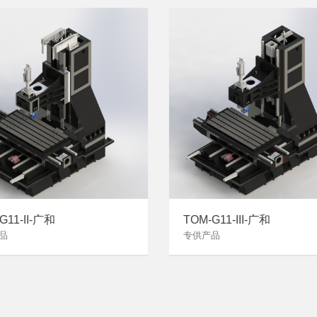
G11-II-广和
TOM-G11-III-广和
品
专供产品