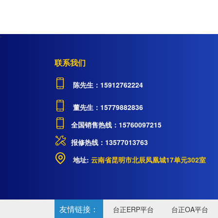
`
联系我们
陈先生：15912762224
董先生：15779882836
全国销售热线：15760097215
报修热线：13577013763
地址:
云南省昆明市北辰凤凰城17单元302室
友情链接：
台正ERP平台
台正OA平台