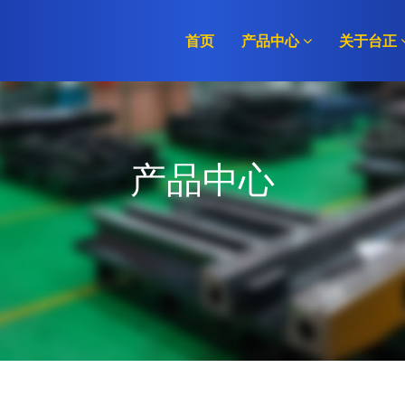
首页
产品中心
关于台正
产品中心