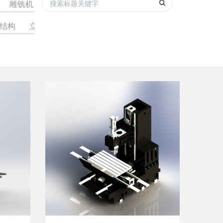
雕铣机
落地镗
置结构
立卧一体式