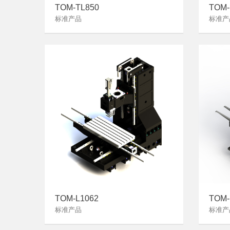
TOM-TL850
TOM-
标准产品
标准产
TOM-L1062
TOM-
标准产品
标准产