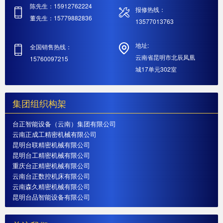
陈先生：15912762224
报修热线：
董先生：15779882836
13577013763
地址:
全国销售热线：
云南省昆明市北辰凤凰
15760097215
城17单元302室
集团组织构架
台正智能设备（云南）集团有限公司
云南正成工精密机械有限公司
昆明台联精密机械有限公司
昆明台工精密机械有限公司
重庆台正精密机械有限公司
云南台正数控机床有限公司
云南森久精密机械有限公司
昆明台品智能设备有限公司